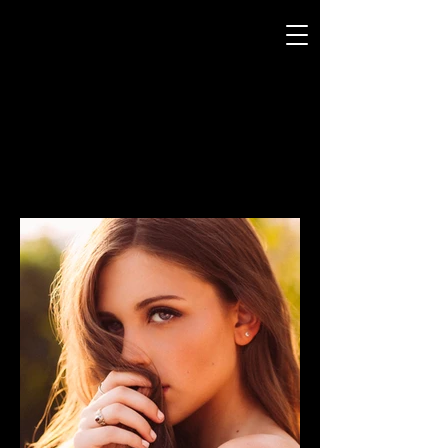
ROGER LURIE
P H O T O G R A P H Y
PORTRAIT